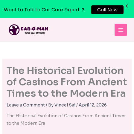
X
Want to Talk to Car Care Expert..?
Call Now
Skip
to
content
The Historical Evolution
of Casinos From Ancient
Times to the Modern Era
Leave a Comment
/ By
Vineel Sai
/
April 12, 2026
The Historical Evolution of Casinos From Ancient Times
to the Modern Era