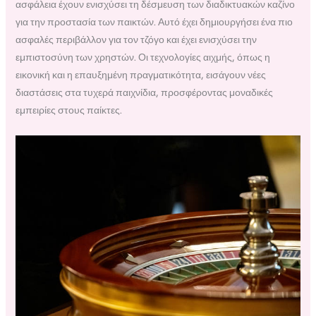
ασφάλεια έχουν ενισχύσει τη δέσμευση των διαδικτυακών καζίνο
για την προστασία των παικτών. Αυτό έχει δημιουργήσει ένα πιο
ασφαλές περιβάλλον για τον τζόγο και έχει ενισχύσει την
εμπιστοσύνη των χρηστών. Οι τεχνολογίες αιχμής, όπως η
εικονική και η επαυξημένη πραγματικότητα, εισάγουν νέες
διαστάσεις στα τυχερά παιχνίδια, προσφέροντας μοναδικές
εμπειρίες στους παίκτες.