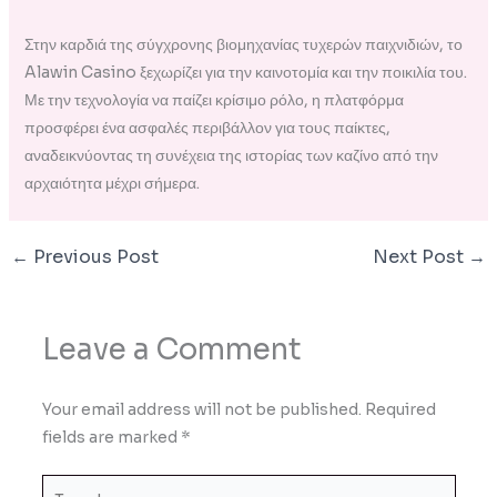
Στην καρδιά της σύγχρονης βιομηχανίας τυχερών παιχνιδιών, το
Alawin Casino ξεχωρίζει για την καινοτομία και την ποικιλία του.
Με την τεχνολογία να παίζει κρίσιμο ρόλο, η πλατφόρμα
προσφέρει ένα ασφαλές περιβάλλον για τους παίκτες,
αναδεικνύοντας τη συνέχεια της ιστορίας των καζίνο από την
αρχαιότητα μέχρι σήμερα.
←
Previous Post
Next Post
→
Leave a Comment
Your email address will not be published.
Required
fields are marked
*
Type