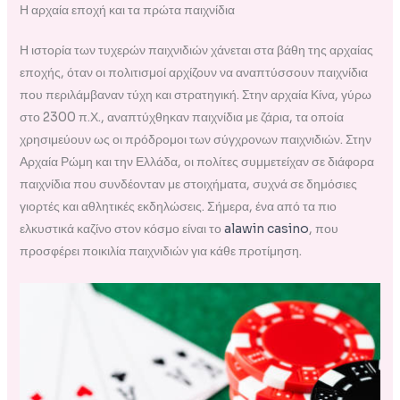
Η αρχαία εποχή και τα πρώτα παιχνίδια
Η ιστορία των τυχερών παιχνιδιών χάνεται στα βάθη της αρχαίας
εποχής, όταν οι πολιτισμοί αρχίζουν να αναπτύσσουν παιχνίδια
που περιλάμβαναν τύχη και στρατηγική. Στην αρχαία Κίνα, γύρω
στο 2300 π.Χ., αναπτύχθηκαν παιχνίδια με ζάρια, τα οποία
χρησιμεύουν ως οι πρόδρομοι των σύγχρονων παιχνιδιών. Στην
Αρχαία Ρώμη και την Ελλάδα, οι πολίτες συμμετείχαν σε διάφορα
παιχνίδια που συνδέονταν με στοιχήματα, συχνά σε δημόσιες
γιορτές και αθλητικές εκδηλώσεις. Σήμερα, ένα από τα πιο
ελκυστικά καζίνο στον κόσμο είναι το
alawin casino
, που
προσφέρει ποικιλία παιχνιδιών για κάθε προτίμηση.