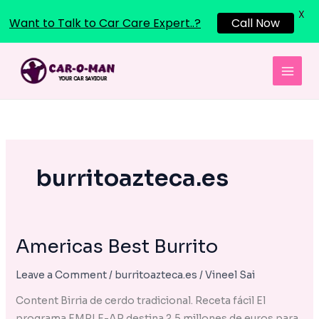
X
Want to Talk to Car Care Expert..?
Call Now
Skip
to
content
burritoazteca.es
Americas Best Burrito
Americas
Best
Leave a Comment
/
burritoazteca.es
/
Vineel Sai
Burrito
Content Birria de cerdo tradicional. Receta fácil El
programa EMPLE-AR destina 2,5 millones de euros para