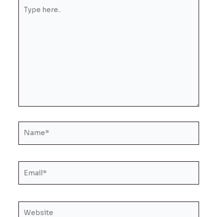
Type
here..
Name*
Email*
Website