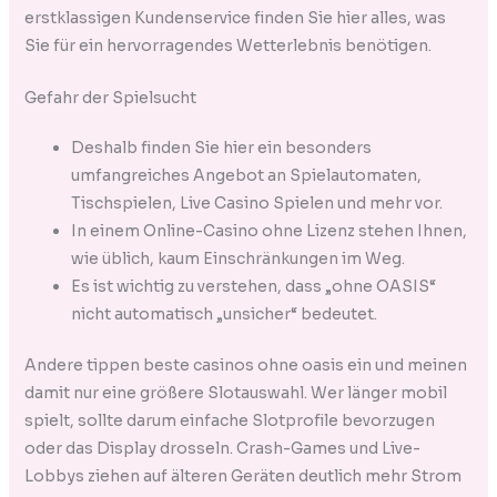
erstklassigen Kundenservice finden Sie hier alles, was
Sie für ein hervorragendes Wetterlebnis benötigen.
Gefahr der Spielsucht
Deshalb finden Sie hier ein besonders
umfangreiches Angebot an Spielautomaten,
Tischspielen, Live Casino Spielen und mehr vor.
In einem Online-Casino ohne Lizenz stehen Ihnen,
wie üblich, kaum Einschränkungen im Weg.
Es ist wichtig zu verstehen, dass „ohne OASIS“
nicht automatisch „unsicher“ bedeutet.
Andere tippen beste casinos ohne oasis ein und meinen
damit nur eine größere Slotauswahl. Wer länger mobil
spielt, sollte darum einfache Slotprofile bevorzugen
oder das Display drosseln. Crash-Games und Live-
Lobbys ziehen auf älteren Geräten deutlich mehr Strom