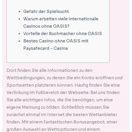
Gefahr der Spielsucht
Warum arbeiten viele internationale
Casinos ohne OASIS?
Vorteile der Buchmacher ohne OASIS
Bestes Casino ohne OASIS mit
Paysafecard – Casina
Dort finden Sie alle Informationen zu den
Wettbedingungen, zu denen Sie ein Konto eröffnen und
Sportwetten platzieren können. Häufig finden Sie eine
Verlinkung im Fußbereich der Webseite. Bei uns finden
Sie alle wichtigen Infos, die Sie benötigen, um eine
eigene Meinung zu bilden. Schließlich müssen Sie
zunächst einmal im Internet die besten Wettanbieter
finden. Mit einem fantastischen Bonusangebot, einer
großen Auswahl an Wettoptionen und einem