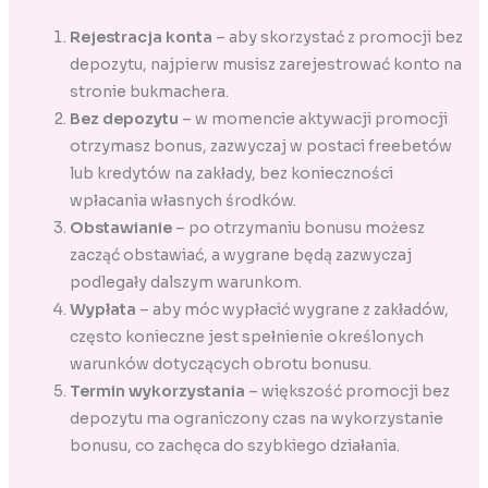
Rejestracja konta
– aby skorzystać z promocji bez
depozytu, najpierw musisz zarejestrować konto na
stronie bukmachera.
Bez depozytu
– w momencie aktywacji promocji
otrzymasz bonus, zazwyczaj w postaci freebetów
lub kredytów na zakłady, bez konieczności
wpłacania własnych środków.
Obstawianie
– po otrzymaniu bonusu możesz
zacząć obstawiać, a wygrane będą zazwyczaj
podlegały dalszym warunkom.
Wypłata
– aby móc wypłacić wygrane z zakładów,
często konieczne jest spełnienie określonych
warunków dotyczących obrotu bonusu.
Termin wykorzystania
– większość promocji bez
depozytu ma ograniczony czas na wykorzystanie
bonusu, co zachęca do szybkiego działania.