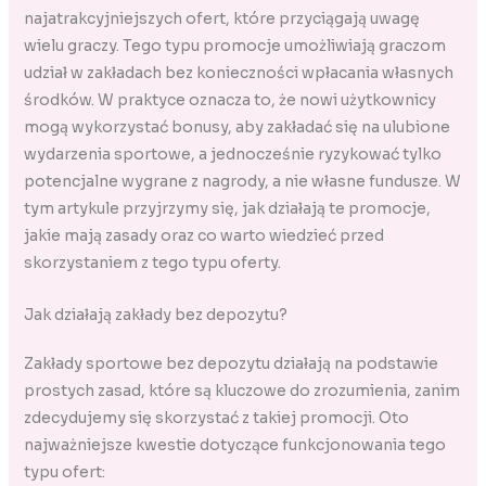
najatrakcyjniejszych ofert, które przyciągają uwagę
wielu graczy. Tego typu promocje umożliwiają graczom
udział w zakładach bez konieczności wpłacania własnych
środków. W praktyce oznacza to, że nowi użytkownicy
mogą wykorzystać bonusy, aby zakładać się na ulubione
wydarzenia sportowe, a jednocześnie ryzykować tylko
potencjalne wygrane z nagrody, a nie własne fundusze. W
tym artykule przyjrzymy się, jak działają te promocje,
jakie mają zasady oraz co warto wiedzieć przed
skorzystaniem z tego typu oferty.
Jak działają zakłady bez depozytu?
Zakłady sportowe bez depozytu działają na podstawie
prostych zasad, które są kluczowe do zrozumienia, zanim
zdecydujemy się skorzystać z takiej promocji. Oto
najważniejsze kwestie dotyczące funkcjonowania tego
typu ofert: