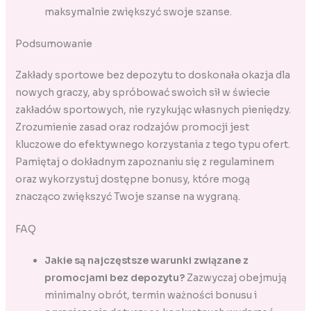
maksymalnie zwiększyć swoje szanse.
Podsumowanie
Zakłady sportowe bez depozytu to doskonała okazja dla
nowych graczy, aby spróbować swoich sił w świecie
zakładów sportowych, nie ryzykując własnych pieniędzy.
Zrozumienie zasad oraz rodzajów promocji jest
kluczowe do efektywnego korzystania z tego typu ofert.
Pamiętaj o dokładnym zapoznaniu się z regulaminem
oraz wykorzystuj dostępne bonusy, które mogą
znacząco zwiększyć Twoje szanse na wygraną.
FAQ
Jakie są najczęstsze warunki związane z
promocjami bez depozytu?
Zazwyczaj obejmują
minimalny obrót, termin ważności bonusu i