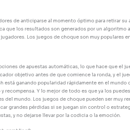
dores de anticiparse al momento óptimo para retirar s
ca que los resultados son generados por un algoritmo al
s jugadores. Los juegos de choque son muy populares en
ciones de apuestas automáticas, lo que hace que el jue
icador objetivo antes de que comience la ronda, y el j
ash está ganando popularidad rápidamente en el mundo d
 y recompensa. Y lo mejor de todo es que ya los puedes
s del mundo. Los juegos de choque pueden ser muy rent
r grandes pérdidas si se juegan sin control o estrate
tas, y no dejarse llevar por la codicia o la emoción.