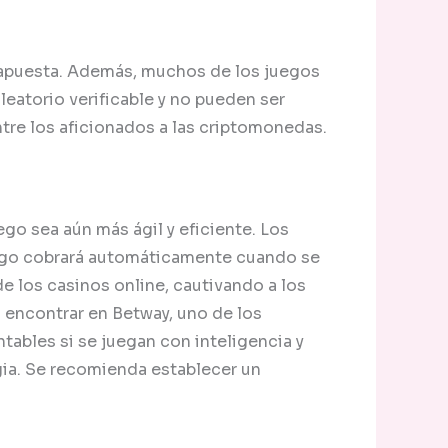
u apuesta. Además, muchos de los juegos
eatorio verificable y no pueden ser
tre los aficionados a las criptomonedas.
go sea aún más ágil y eficiente. Los
uego cobrará automáticamente cuando se
e los casinos online, cautivando a los
 encontrar en Betway, uno de los
ables si se juegan con inteligencia y
gia. Se recomienda establecer un