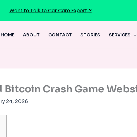
Want to Talk to Car Care Expert..?
HOME
ABOUT
CONTACT
STORIES
SERVICES
d Bitcoin Crash Game Webs
ry 24, 2026