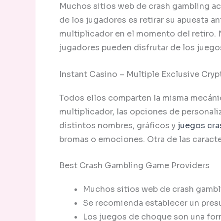
Muchos sitios web de crash gambling acep
de los jugadores es retirar su apuesta an
multiplicador en el momento del retiro
jugadores pueden disfrutar de los juego
Instant Casino – Multiple Exclusive Cr
Todos ellos comparten la misma mecánica
multiplicador, las opciones de personal
distintos nombres, gráficos y
juegos cra
bromas o emociones. Otra de las caracte
Best Crash Gambling Game Providers
Muchos sitios web de crash gamblin
Se recomienda establecer un presup
Los juegos de choque son una form