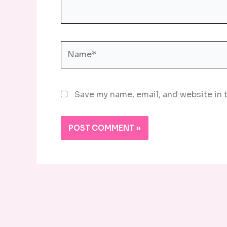
Name*
Save my name, email, and website in 