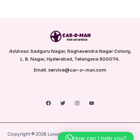
Address
:
Sadguru Nagar, Raghavendra Nagar Colony,
L. B. Nagar, Hyderabad, Telangana 500074.
Email. service@
car
-
o
-
man
.com
Copyright © 2026 Luxury & Premium Car Care Services in
How can I help you?