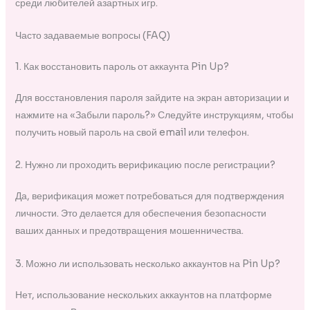
среди любителей азартных игр.
Часто задаваемые вопросы (FAQ)
1. Как восстановить пароль от аккаунта Pin Up?
Для восстановления пароля зайдите на экран авторизации и
нажмите на «Забыли пароль?» Следуйте инструкциям, чтобы
получить новый пароль на свой email или телефон.
2. Нужно ли проходить верификацию после регистрации?
Да, верификация может потребоваться для подтверждения
личности. Это делается для обеспечения безопасности
ваших данных и предотвращения мошенничества.
3. Можно ли использовать несколько аккаунтов на Pin Up?
Нет, использование нескольких аккаунтов на платформе