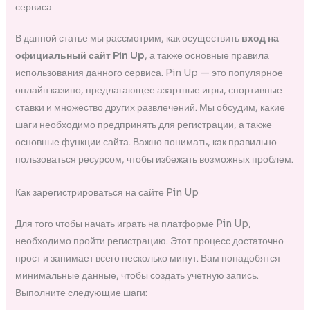
сервиса
В данной статье мы рассмотрим, как осуществить
вход на
официальный сайт Pin Up
, а также основные правила
использования данного сервиса. Pin Up — это популярное
онлайн казино, предлагающее азартные игры, спортивные
ставки и множество других развлечений. Мы обсудим, какие
шаги необходимо предпринять для регистрации, а также
основные функции сайта. Важно понимать, как правильно
пользоваться ресурсом, чтобы избежать возможных проблем.
Как зарегистрироваться на сайте Pin Up
Для того чтобы начать играть на платформе Pin Up,
необходимо пройти регистрацию. Этот процесс достаточно
прост и занимает всего несколько минут. Вам понадобятся
минимальные данные, чтобы создать учетную запись.
Выполните следующие шаги: