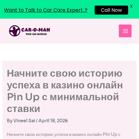
X
Want to Talk to Car Care Expert..?
Call Now
Skip
to
content
Начните свою историю
успеха в казино онлайн
Pin Up с минимальной
ставки
By
Vineel Sai
/
April 18, 2026
Начните свою историю успеха в казино онлайн Pin Up с