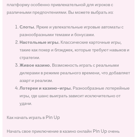
платформу особенно привлекательной для игроков с
различными предпочтениями. Вы можете выбрать из:
Слоты.
Яркие и увлекательные игровые автоматы с
разнообразными темами и бонусами.
Настольные игры.
Классические карточные игры,
такие как покер и блэкджек, которые требуют навыков и
стратегии.
Живое казино.
Возможность играть с реальными
дилерами в режиме реального времени, что добавляет
азарт и реализм.
Лотереи и казино-игры.
Разнообразные лотерейные
игры, где шанс выиграть зависит исключительно от
удачи.
Как начать играть в Pin Up
Начать свое приключение в казино онлайн Pin Up очень