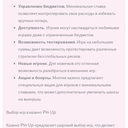
Управление бюджетом.
Минимальная ставка
позволяет контролировать свои расходы и избежать
крупных потерь.
Доступность.
Игроки могут наслаждаться любимыми
играми даже с ограниченным бюджетом.
Возможность тестирования.
Игра на небольшие
суммы дает возможность протестировать различные
стратегии без глобальных рисков.
Новые игроки.
Для новичков это отличная
возможность разобраться в механике игр.
Акции и бонусы.
Многие казино предлагают
специальные акции для игроков с минимальными
ставками, что может дополнительно увеличить шансы
на выигрыш.
Выбор игр в казино Pin Up
Казино Pin Up предлагает широкий выбор игр, что делает