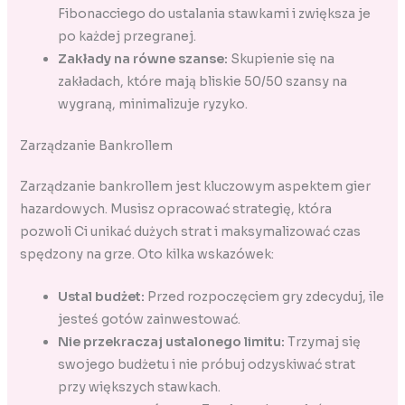
Fibonacciego do ustalania stawkami i zwiększa je
po każdej przegranej.
Zakłady na równe szanse:
Skupienie się na
zakładach, które mają bliskie 50/50 szansy na
wygraną, minimalizuje ryzyko.
Zarządzanie Bankrollem
Zarządzanie bankrollem jest kluczowym aspektem gier
hazardowych. Musisz opracować strategię, która
pozwoli Ci unikać dużych strat i maksymalizować czas
spędzony na grze. Oto kilka wskazówek:
Ustal budżet:
Przed rozpoczęciem gry zdecyduj, ile
jesteś gotów zainwestować.
Nie przekraczaj ustalonego limitu:
Trzymaj się
swojego budżetu i nie próbuj odzyskiwać strat
przy większych stawkach.