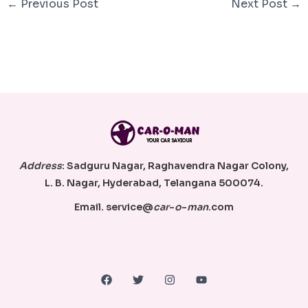
←
Previous Post
Next Post
→
Address
:
Sadguru Nagar, Raghavendra Nagar Colony,
L. B. Nagar, Hyderabad, Telangana 500074.
Email. service@
car
-
o
-
man
.com