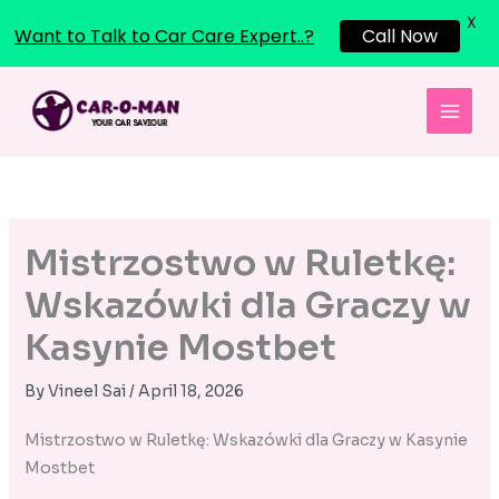
X
Want to Talk to Car Care Expert..?
Call Now
Skip
to
content
Mistrzostwo w Ruletkę:
Wskazówki dla Graczy w
Kasynie Mostbet
By
Vineel Sai
/
April 18, 2026
Mistrzostwo w Ruletkę: Wskazówki dla Graczy w Kasynie
Mostbet