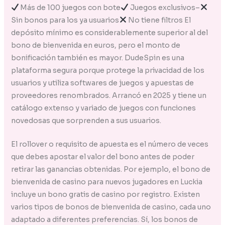
Más de 100 juegos con bote
Juegos exclusivos–
Sin bonos para los ya usuarios
No tiene filtros El
depósito mínimo es considerablemente superior al del
bono de bienvenida en euros, pero el monto de
bonificación también es mayor. DudeSpin es una
plataforma segura porque protege la privacidad de los
usuarios y utiliza softwares de juegos y apuestas de
proveedores renombrados. Arrancó en 2025 y tiene un
catálogo extenso y variado de juegos con funciones
novedosas que sorprenden a sus usuarios.
El rollover o requisito de apuesta es el número de veces
que debes apostar el valor del bono antes de poder
retirar las ganancias obtenidas. Por ejemplo, el bono de
bienvenida de casino para nuevos jugadores en Luckia
incluye un bono gratis de casino por registro. Existen
varios tipos de bonos de bienvenida de casino, cada uno
adaptado a diferentes preferencias. Sí, los bonos de