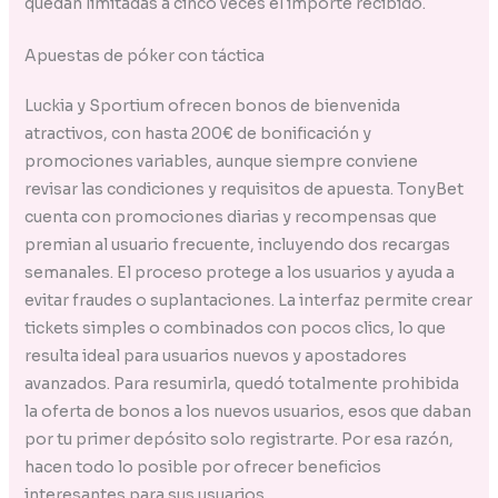
quedan limitadas a cinco veces el importe recibido.
Apuestas de póker con táctica
Luckia y Sportium ofrecen bonos de bienvenida
atractivos, con hasta 200€ de bonificación y
promociones variables, aunque siempre conviene
revisar las condiciones y requisitos de apuesta. TonyBet
cuenta con promociones diarias y recompensas que
premian al usuario frecuente, incluyendo dos recargas
semanales. El proceso protege a los usuarios y ayuda a
evitar fraudes o suplantaciones. La interfaz permite crear
tickets simples o combinados con pocos clics, lo que
resulta ideal para usuarios nuevos y apostadores
avanzados. Para resumirla, quedó totalmente prohibida
la oferta de bonos a los nuevos usuarios, esos que daban
por tu primer depósito solo registrarte. Por esa razón,
hacen todo lo posible por ofrecer beneficios
interesantes para sus usuarios.