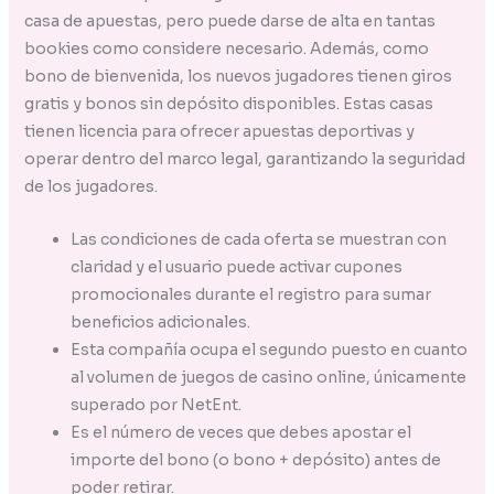
casa de apuestas, pero puede darse de alta en tantas
bookies como considere necesario. Además, como
bono de bienvenida, los nuevos jugadores tienen giros
gratis y bonos sin depósito disponibles. Estas casas
tienen licencia para ofrecer apuestas deportivas y
operar dentro del marco legal, garantizando la seguridad
de los jugadores.
Las condiciones de cada oferta se muestran con
claridad y el usuario puede activar cupones
promocionales durante el registro para sumar
beneficios adicionales.
Esta compañía ocupa el segundo puesto en cuanto
al volumen de juegos de casino online, únicamente
superado por NetEnt.
Es el número de veces que debes apostar el
importe del bono (o bono + depósito) antes de
poder retirar.