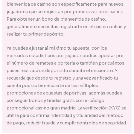
bienvenida de casino son específicamente para nuevos
jugadores que se registran por primera vez en el casino.
Para obtener un bono de bienvenida de casino,
generalmente necesitas registrarte en el casino online y
realizar tu primer depósito.
Ya puedes ajustar al máximo tu apuesta, con los
mercados estadísticos por jugador podrás apostar por
el número de remates a portería o también por cuántos
pases realizará un deportista durante el encuentro. Y
recuerda que desde tu registro y una vez verificado tu
cuenta podrás beneficiarte de las múltiples
promociones de apuestas deportivas, además puedes
conseguir bonos y tiradas gratis con el código
promocional casino gran madrid. La verificación (KYC) se
utiliza para confirmar identidad y titularidad del método
de pago, reducir fraude y cumplir controles de seguridad.