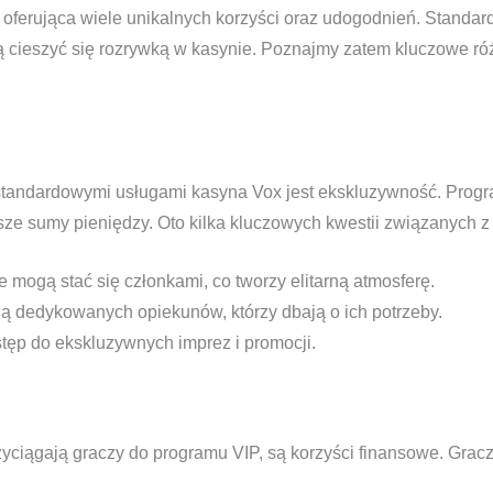
oferująca wiele unikalnych korzyści oraz udogodnień. Standardo
ną cieszyć się rozrywką w kasynie. Poznajmy zatem kluczowe ró
 standardowymi usługami kasyna Vox jest ekskluzywność. Progr
ksze sumy pieniędzy. Oto kilka kluczowych kwestii związanych z
e mogą stać się członkami, co tworzy elitarną atmosferę.
ą dedykowanych opiekunów, którzy dbają o ich potrzeby.
ęp do ekskluzywnych imprez i promocji.
zyciągają graczy do programu VIP, są korzyści finansowe. Grac