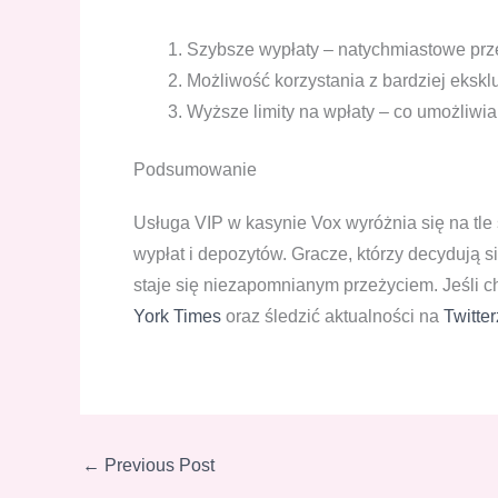
Szybsze wypłaty – natychmiastowe prze
Możliwość korzystania z bardziej eksk
Wyższe limity na wpłaty – co umożliwia
Podsumowanie
Usługa VIP w kasynie Vox wyróżnia się na tle
wypłat i depozytów. Gracze, którzy decydują 
staje się niezapomnianym przeżyciem. Jeśli ch
York Times
oraz śledzić aktualności na
Twitte
←
Previous Post