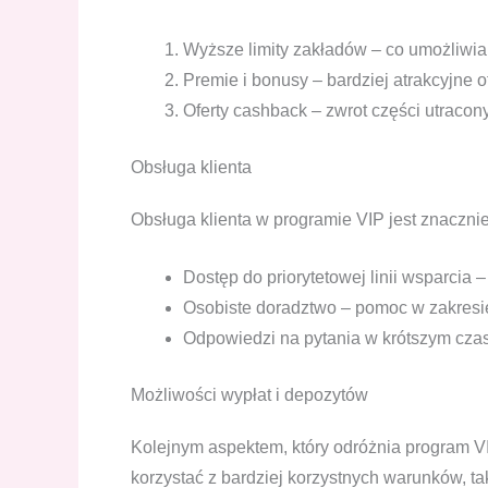
Wyższe limity zakładów – co umożliwi
Premie i bonusy – bardziej atrakcyjne o
Oferty cashback – zwrot części utraco
Obsługa klienta
Obsługa klienta w programie VIP jest znaczni
Dostęp do priorytetowej linii wsparcia
Osobiste doradztwo – pomoc w zakresie
Odpowiedzi na pytania w krótszym cza
Możliwości wypłat i depozytów
Kolejnym aspektem, który odróżnia program V
korzystać z bardziej korzystnych warunków, tak