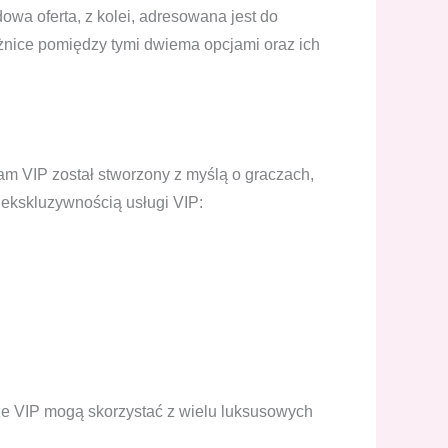
wa oferta, z kolei, adresowana jest do
żnice pomiędzy tymi dwiema opcjami oraz ich
am VIP został stworzony z myślą o graczach,
 ekskluzywnością usługi VIP:
ze VIP mogą skorzystać z wielu luksusowych