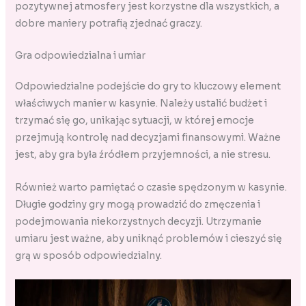
pozytywnej atmosfery jest korzystne dla wszystkich, a
dobre maniery potrafią zjednać graczy.
Gra odpowiedzialna i umiar
Odpowiedzialne podejście do gry to kluczowy element
właściwych manier w kasynie. Należy ustalić budżet i
trzymać się go, unikając sytuacji, w której emocje
przejmują kontrolę nad decyzjami finansowymi. Ważne
jest, aby gra była źródłem przyjemności, a nie stresu.
Również warto pamiętać o czasie spędzonym w kasynie.
Długie godziny gry mogą prowadzić do zmęczenia i
podejmowania niekorzystnych decyzji. Utrzymanie
umiaru jest ważne, aby uniknąć problemów i cieszyć się
grą w sposób odpowiedzialny.