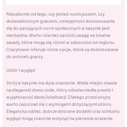
Niezależnie od tego, czy jesteś nowicjuszem, czy
doświadczonym graczem, umiejętność dostosowania
się do panujących norm społecznych w kasynie jest
niezbędna. Warto również zwrócić uwagę na lokalne
zasady, które mogą się różnić w zależności od regionu.
Crazytower oferuje różne opcje, które są dostosowane
do potrzeb graczy.
Ubiór i wygląd
Strój w kasynie ma duże znaczenie. Wiele miejsc stawia
na elegancki dress code, który odzwierciedla prestiż i
wyjątkowość danej lokalizacji. Dlatego przed wizytą
warto zapoznać się z wymogami dotyczącymi ubioru.
Elegancka odzież, dobrze dobrane dodatki oraz schludny
wygląd mogą znacznie wpłynąć na pierwsze wrażenie.