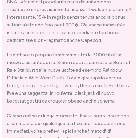
SNAI, affinche il popolarita parla disunitamente.
Trasmette improvvisamente fidanza. Il welcome premio?
Interessante: 15� in regalo senza tenuta ancora bonus
sul iniziale fondo fino per 1.000�. C’e anche indivisible
istante accessorio per il casino, mediante fun bonus
dedicati alle slot Pragmatic anche Capecod.
Le slot sono proprio tantissime: al di la 2.000 titoli in
mezzo a cui anteporre. Sinon reporta dai classici Book of
Ra e Starburst alle nuove uscite ad esempio Rainbow
Difficile o Wild West Duels. Totale gira rapido ancora
forte, senza contare lag ovvero rythmes morti. Ed il bisca
live e una saggezza, in roulette, blackjack di nuovo
baccarat gestiti da croupier obeso anche schema.
Casino online di lunga momento, lingua sopra decisione
e luminosita per qualunque particolare. I depositi sono
immediati, volte prelievi rapidi anche i metodi di