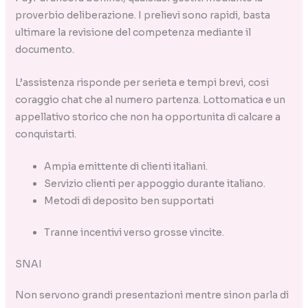
proverbio deliberazione. I prelievi sono rapidi, basta
ultimare la revisione del competenza mediante il
documento.
L’assistenza risponde per serieta e tempi brevi, cosi
coraggio chat che al numero partenza. Lottomatica e un
appellativo storico che non ha opportunita di calcare a
conquistarti.
Ampia emittente di clienti italiani.
Servizio clienti per appoggio durante italiano.
Metodi di deposito ben supportati
Tranne incentivi verso grosse vincite.
SNAI
Non servono grandi presentazioni mentre sinon parla di