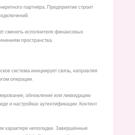
нкретного партнёра. Предприятие строит
подключений.
ет сменить исполнителя финансовых
менениям пространства.
ское система инициирует связь, направляя
огом операции.
рмирование, обновление или ликвидацию
иде и настройках аутентификации. Контент
ли характере неполадки. Завершённые