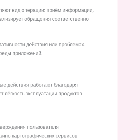
ляют вид операции: приём информации,
нализирует обращения соответственно
тативности действия или проблемах.
реды приложений.
ые действия работают благодаря
 лёгкость эксплуатации продуктов.
верждения пользователя
зино картографических сервисов