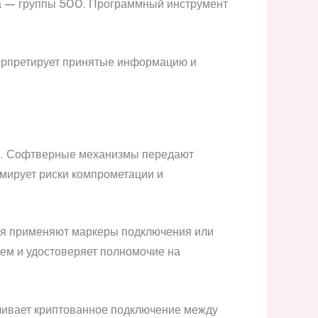
ла — группы 500. Программный инструмент
ерпретирует принятые информацию и
ы. Софтверные механизмы передают
мирует риски компрометации и
ия применяют маркеры подключения или
м и удостоверяет полномочие на
чивает криптованное подключение между