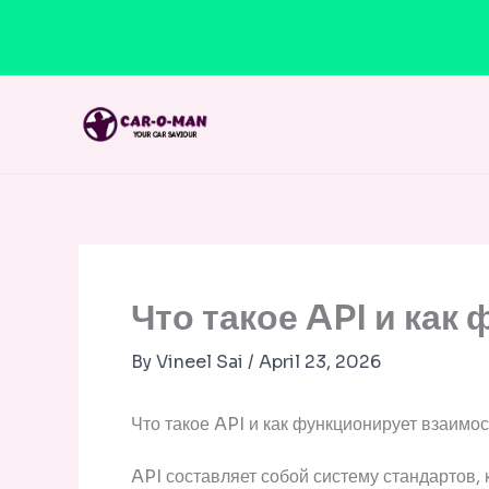
Skip
to
content
Что такое API и ка
By
Vineel Sai
/
April 23, 2026
Что такое API и как функционирует взаимо
API составляет собой систему стандартов,