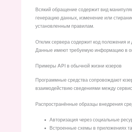
Всякий обращение содержит вид манипуляц
генерацию данных, изменение или стирани
установленным правилам.
Отклик сервера содержит код положения и 
Данные имеют требуемую информацию в оп
Примеры API в обычной жизни юзеров
Программные средства сопровождают юзер
взаимодействию сведениями между сервиса
Распространённые образцы внедрения сред
Авторизация через социальные рес
Встроенные схемы в приложениях та