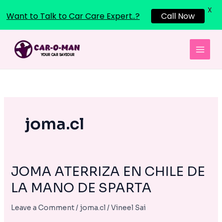
X
Want to Talk to Car Care Expert..?
Call Now
Skip
to
content
joma.cl
JOMA ATERRIZA EN CHILE DE
JOMA
ATERRIZA
LA MANO DE SPARTA
EN
CHILE
Leave a Comment
/
joma.cl
/
Vineel Sai
DE